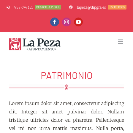
Saltar
958 674 151
lapeza@dipgra.es
DE 8.00H. A 15.00H.
ESCRÍBENOS
al
contenido
Facebook
Instagram
YouTube
PATRIMONIO
Lorem ipsum dolor sit amet, consectetur adipiscing
elit. Integer sit amet pulvinar dolor. Nullam
tristique ultricies dolor eu pharetra. Pellentesque
vel mi non urna mattis maximus. Nulla porta,