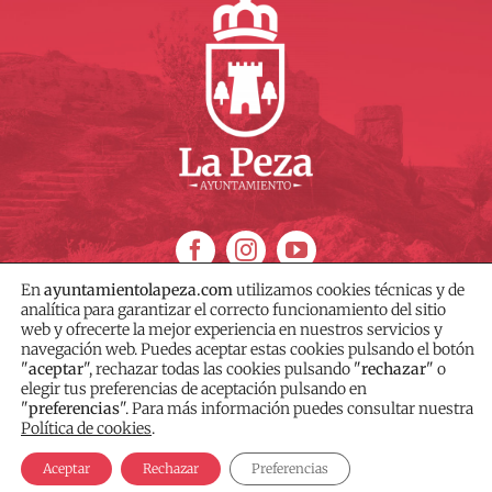
En
ayuntamientolapeza.com
utilizamos cookies técnicas y de
analítica para garantizar el correcto funcionamiento del sitio
web y ofrecerte la mejor experiencia en nuestros servicios y
navegación web. Puedes aceptar estas cookies pulsando el botón
"
aceptar
", rechazar todas las cookies pulsando "
rechazar
" o
© AYUNTAMIENTO DE LA PEZA – Diseñado por
Wit Creativo
elegir tus preferencias de aceptación pulsando en
"
preferencias
". Para más información puedes consultar nuestra
Política de Cookies
|
Política de Privacidad
|
Aviso
Política de cookies
.
Legal
|
Contacto
Aceptar
Rechazar
Preferencias