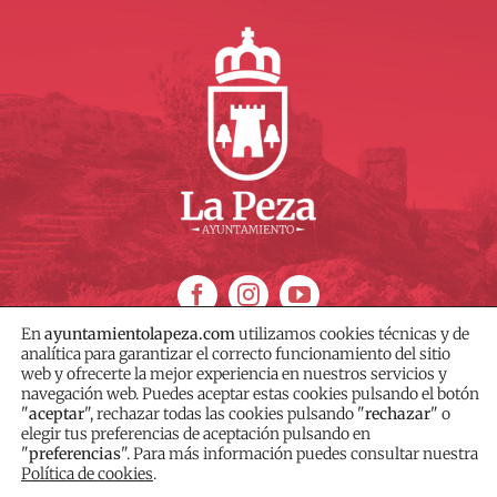
En
ayuntamientolapeza.com
utilizamos cookies técnicas y de
analítica para garantizar el correcto funcionamiento del sitio
web y ofrecerte la mejor experiencia en nuestros servicios y
navegación web. Puedes aceptar estas cookies pulsando el botón
"
aceptar
", rechazar todas las cookies pulsando "
rechazar
" o
© AYUNTAMIENTO DE LA PEZA – Diseñado por
Wit Creativo
elegir tus preferencias de aceptación pulsando en
"
preferencias
". Para más información puedes consultar nuestra
Política de Cookies
|
Política de Privacidad
|
Aviso
Política de cookies
.
Legal
|
Contacto